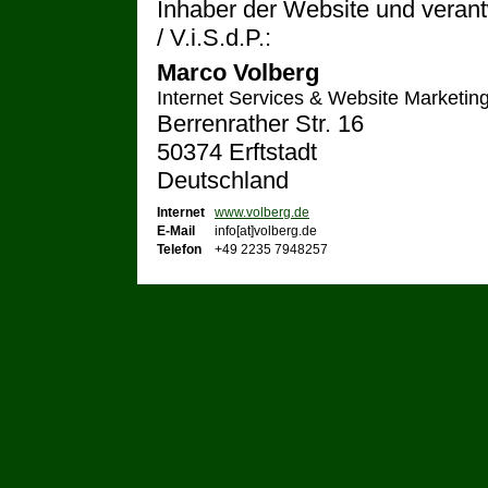
Inhaber der Website und verant
/ V.i.S.d.P.:
Marco Volberg
Internet Services & Website Marketin
Berrenrather Str. 16
50374 Erftstadt
Deutschland
Internet
www.volberg.de
E-Mail
info[at]volberg.de
Telefon
+49 2235 7948257